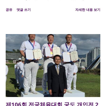
김용문 접장 개인전 장년부 1위 , 용무정 강지현 여궁사 개인전 여
공유
댓글 쓰기
자세한 내용 보기
성부 1위 를 차지하였습니다. 용인시와 용무정에서 해당 대회 종
목 중 노년부를 제외하고 모두 석권하였네요. 모두 축하드립니다.
시군대항전 1위 이명섭, 이영수, 강지현, 강윤구, 한지윤, 전원제,
이형호 단체전 1위 임선택, 조용국, 이승표, 이화연, 김용문 개인
전 장년부 1위 김용문접장 개인전 여성부 1위 강지현 접장
제106회 전국체육대회 궁도 개인전 2