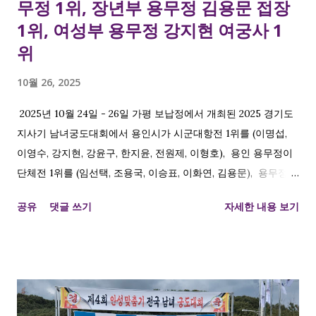
무정 1위, 장년부 용무정 김용문 접장
1위, 여성부 용무정 강지현 여궁사 1
위
10월 26, 2025
2025년 10월 24일 - 26일 가평 보납정에서 개최된 2025 경기도
지사기 남녀궁도대회에서 용인시가 시군대항전 1위를 (이명섭,
이영수, 강지현, 강윤구, 한지윤, 전원제, 이형호), 용인 용무정이
단체전 1위를 (임선택, 조용국, 이승표, 이화연, 김용문), 용무정
김용문 접장 개인전 장년부 1위 , 용무정 강지현 여궁사 개인전 여
공유
댓글 쓰기
자세한 내용 보기
성부 1위 를 차지하였습니다. 용인시와 용무정에서 해당 대회 종
목 중 노년부를 제외하고 모두 석권하였네요. 모두 축하드립니다.
시군대항전 1위 이명섭, 이영수, 강지현, 강윤구, 한지윤, 전원제,
이형호 단체전 1위 임선택, 조용국, 이승표, 이화연, 김용문 개인
전 장년부 1위 김용문접장 개인전 여성부 1위 강지현 접장