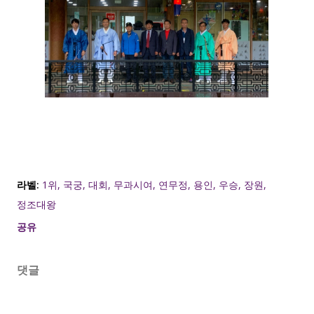
라벨:
1위
국궁
대회
무과시여
연무정
용인
우승
장원
정조대왕
공유
댓글