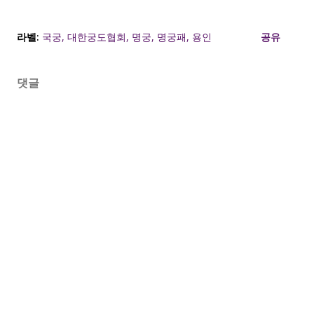
라벨:
국궁
대한궁도협회
명궁
명궁패
용인
공유
댓글