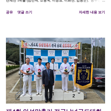
단체전 1위를 (임선택, 조용국, 이승표, 이화연, 김용문), 용무정
김용문 접장 개인전 장년부 1위 , 용무정 강지현 여궁사 개인전 여
공유
댓글 쓰기
자세한 내용 보기
성부 1위 를 차지하였습니다. 용인시와 용무정에서 해당 대회 종
목 중 노년부를 제외하고 모두 석권하였네요. 모두 축하드립니다.
시군대항전 1위 이명섭, 이영수, 강지현, 강윤구, 한지윤, 전원제,
이형호 단체전 1위 임선택, 조용국, 이승표, 이화연, 김용문 개인
전 장년부 1위 김용문접장 개인전 여성부 1위 강지현 접장