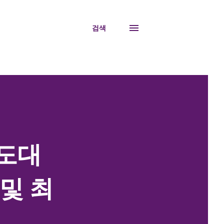
검색
궁도대
및 최