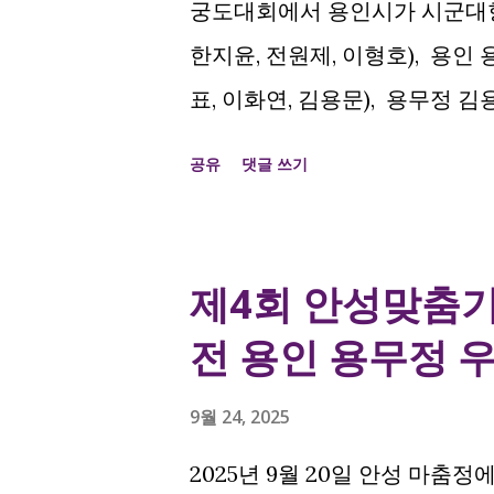
궁도대회에서 용인시가 시군대항전 
한지윤, 전원제, 이형호), 용인 
표, 이화연, 김용문), 용무정 김
여궁사 개인전 여성부 1위 를 
공유
댓글 쓰기
회 종목 중 노년부를 제외하고 
대항전 1위 이명섭, 이영수, 강지
위 임선택, 조용국, 이승표, 이
제4회 안성맞춤
인전 여성부 1위 강지현 접장
전 용인 용무정 
9월 24, 2025
2025년 9월 20일 안성 마춤