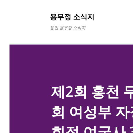
용무정 소식지
용인 용무정 소식지
제2회 홍천 
회 여성부 자
희정 여궁사 