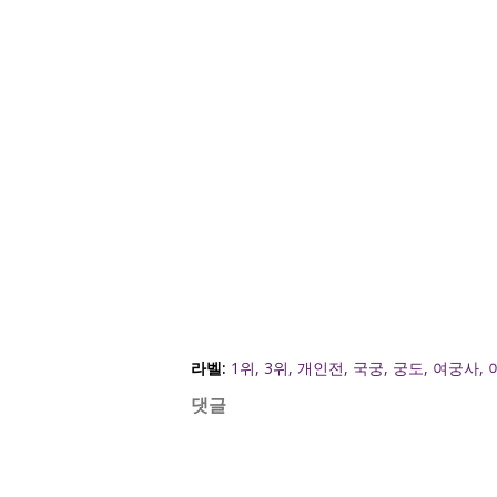
라벨:
1위
3위
개인전
국궁
궁도
여궁사
댓글