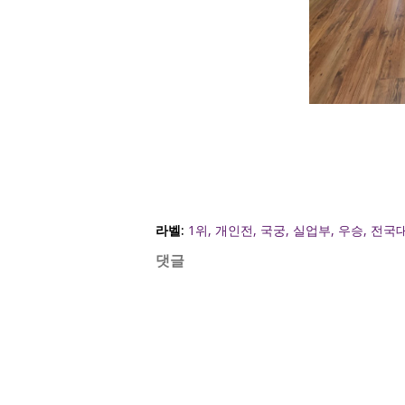
라벨:
1위
개인전
국궁
실업부
우승
전국
댓글