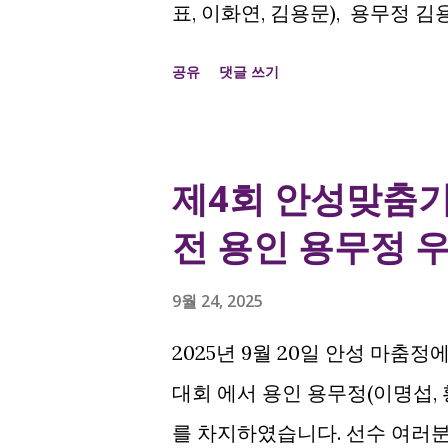
표, 이화연, 김용문), 용무정 김
여궁사 개인전 여성부 1위 를 
공유
댓글 쓰기
회 종목 중 노년부를 제외하고 
대항전 1위 이명섭, 이영수, 강지
위 임선택, 조용국, 이승표, 이
제4회 안성맞춤
인전 여성부 1위 강지현 접장
전 용인 용무정 
9월 24, 2025
2025년 9월 20일 안성 마춤
대회 에서 용인 용무정(이명섭, 
를 차지하였습니다. 선수 여러