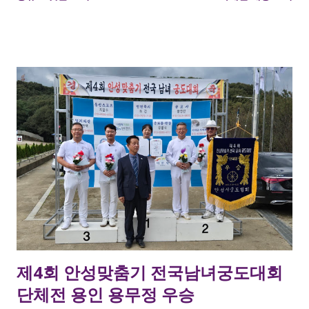
성부 1위 를 차지하였습니다. 용인시와 용무정에서 해당 대회 종
목 중 노년부를 제외하고 모두 석권하였네요. 모두 축하드립니다.
시군대항전 1위 이명섭, 이영수, 강지현, 강윤구, 한지윤, 전원제,
이형호 단체전 1위 임선택, 조용국, 이승표, 이화연, 김용문 개인
전 장년부 1위 김용문접장 개인전 여성부 1위 강지현 접장
제4회 안성맞춤기 전국남녀궁도대회
단체전 용인 용무정 우승