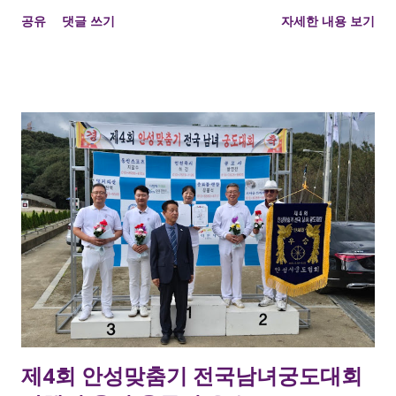
김용문 접장 개인전 장년부 1위 , 용무정 강지현 여궁사 개인전 여
공유
댓글 쓰기
자세한 내용 보기
성부 1위 를 차지하였습니다. 용인시와 용무정에서 해당 대회 종
목 중 노년부를 제외하고 모두 석권하였네요. 모두 축하드립니다.
시군대항전 1위 이명섭, 이영수, 강지현, 강윤구, 한지윤, 전원제,
이형호 단체전 1위 임선택, 조용국, 이승표, 이화연, 김용문 개인
전 장년부 1위 김용문접장 개인전 여성부 1위 강지현 접장
제4회 안성맞춤기 전국남녀궁도대회